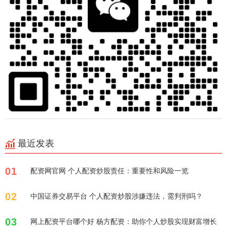
最近发表
01
配资网官网 个人配资炒股责任：重要性和风险一览
02
中国证券交易平台 个人配资炒股涉嫌违法，需判刑吗？
03
网上配资平台哪个好 杨方配资：助你个人炒股实现财富增长