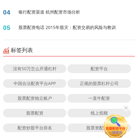
04
银行配资渠道 杭州配资市场分析
05
股票配资电话 2015年股灾：配资交易的风险与教训
标签列表
没有50万怎么开通杠杆
配资平台
中国合法配资平台APP
正规的股票杠杆公司
股票配资独立账户
一直牛配资
股票配资
线上投顾
配资炒股平台排名
股票资配公司