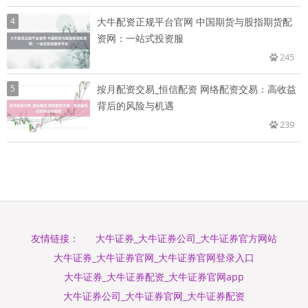
4
大牛配资正规平台官网 中国期货与股指期货配
资网：一站式投资服
245
5
按月配资交易_恒信配资 网络配资交易：高收益
背后的风险与机遇
239
大牛证券_大牛证券公司_大牛证券官方网站
友情链接：
大牛证券_大牛证券官网_大牛证券官网登录入口
大牛证券_大牛证券配资_大牛证券官网app
大牛证券公司_大牛证券官网_大牛证券配资