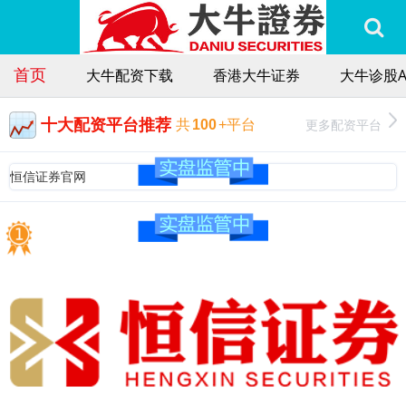
首页
大牛配资下载
香港大牛证券
大牛诊股A
十大配资平台推荐
更多配资平台
共
100
+平台
恒信证券官网