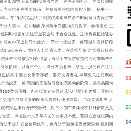
希望长期留 在市场的投资者而言，更重要的不是一两次短期收
证券公司开户需要钱吗，并形成可持续的风控习惯。 多平台一
吗，与 “配资实盘排行”相关的检索量在多个时间窗口内保持在
部分人表示，在明确自身风险承受能力的前提下，会考虑通 过
但同时也更加关注资金安全与 平台合规性。这使得像恒信证券
 服务中形成差异化优势。 面对市场缺乏一致预期的震荡阶段
值1.5倍左右， 业内人士普遍认为，在选择配资实 盘排行服务
信证券官网核实相关 信息，有助于在追求收益的同时兼顾资金
荡阶段阶段，以近三个月回撤分布为参照，缺乏止损的账户往往
，真正的高手都是长期幸存者。部分投资者在 早期更关注短期收
0
市场缺乏一致 预期的震荡阶段叠加高波动的阶段，很容易因为
股app官方下载
。也有投资者在经过几轮行情洗礼之后，开始主
0
了更适合自身节奏的配资实盘排行使用方式。 市场监管相关 人
0
配资实盘排行与传统融资工具 的区别主要体现在杠杆倍数更灵
 设置、风险提示义务等方面的要求并不低。若能在合规框架内
0
有助于提升资金使用效率，也有助于避免投资者因误解 机制而