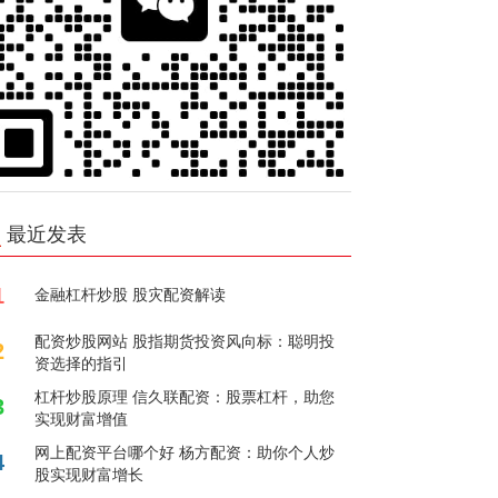
最近发表
1
金融杠杆炒股 股灾配资解读
配资炒股网站 股指期货投资风向标：聪明投
2
资选择的指引
杠杆炒股原理 信久联配资：股票杠杆，助您
3
实现财富增值
网上配资平台哪个好 杨方配资：助你个人炒
4
股实现财富增长