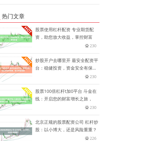
热门文章
股票使用杠杆配资 专业期货配
资，助您放大收益，掌控财富
230
炒股开户去哪里开 最安全配资平
台：稳健投资，资金安全有保
障，
230
股票100倍杠杆t加0平台 斗金在
线：开启您的财富增长之旅，
230
北京正规的股票配资公司 杠杆炒
股：以小博大，还是风险重重？
226