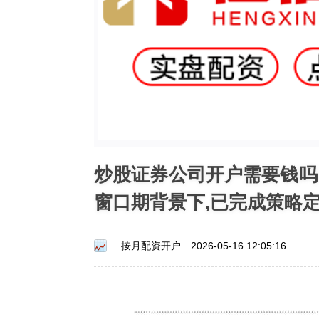
炒股证券公司开户需要钱吗
窗口期背景下,已完成策略
按月配资开户
2026-05-16 12:05:16