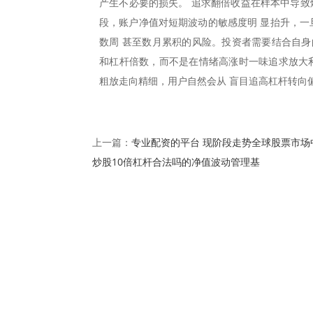
产生不必要的损失。 追求翻倍收益在样本中导致爆
段，账户净值对短期波动的敏感度明 显抬升，一
数周 甚至数月累积的风险。投资者需要结合自身
和杠杆倍数，而不是在情绪高涨时一味追求放大利
粗放走向精细，用户自然会从 盲目追高杠杆转向
专业配资的平台 现阶段走势全球股票市场
上一篇：
炒股10倍杠杆合法吗的净值波动管理基